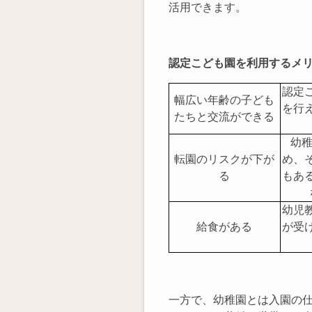
活用できます。
認定こども園を利用するメ
認定
幅広い年齢の子ども
を行
たちと交流ができる
幼
転園のリスクが下が
め、
る
もあ
幼児
給食がある
が受
一方で、幼稚園とは入園の