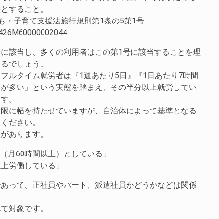
態とすること。
ども・子育て支援法施行規則第1条の5第1号
aw/426M60000002044
に該当し、多くの利用者はこの第1号に該当することを理
なるでしょう。
フルタイム就労者は『1週あたり5日』『1日あたり7時間
とが多い」という実態を踏まえ、その半分以上就労してい
ます。
下限に幅を持たせていますが、自治体によって基準となる
意ください。
差があります。
態（月60時間以上）としている」
以上労働している」
であって、正社員やパート、派遣社員かどうかなどは関係
べて対象です。