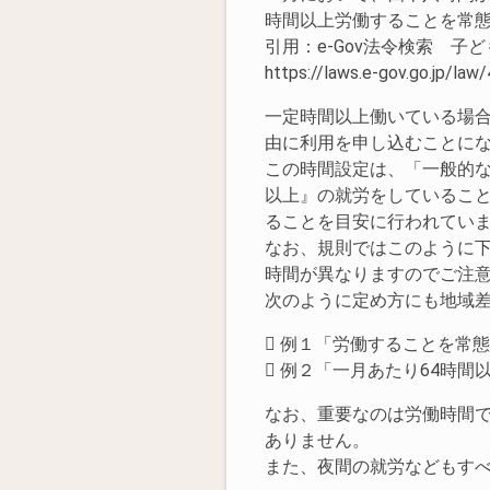
時間以上労働することを常
引用：e-Gov法令検索 子
https://laws.e-gov.go.jp/l
一定時間以上働いている場合
由に利用を申し込むことに
この時間設定は、「一般的な
以上』の就労をしているこ
ることを目安に行われてい
なお、規則ではこのように
時間が異なりますのでご注
次のように定め方にも地域
 例１「労働することを常
 例２「一月あたり64時間
なお、重要なのは労働時間
ありません。
また、夜間の就労などもす