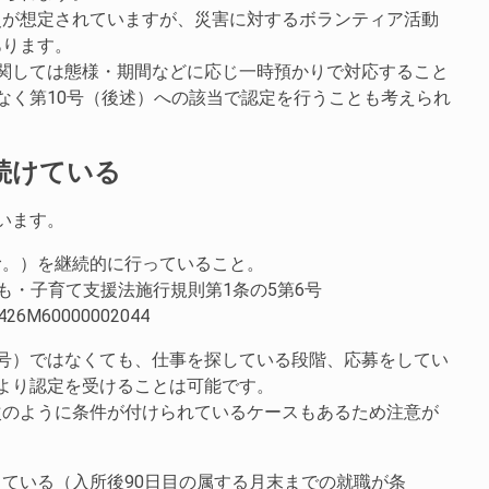
災が想定されていますが、災害に対するボランティア活動
あります。
関しては態様・期間などに応じ一時預かりで対応すること
なく第10号（後述）への該当で認定を行うことも考えられ
続けている
います。
む。）を継続的に行っていること。
ども・子育て支援法施行規則第1条の5第6号
aw/426M60000002044
号）ではなくても、仕事を探している段階、応募をしてい
より認定を受けることは可能です。
次のように条件が付けられているケースもあるため注意が
ている（入所後90日目の属する月末までの就職が条