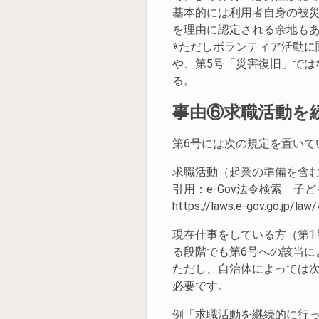
基本的には利用者自身の被
を理由に認定される余地も
※ただしボランティア活動に
や、第5号「災害復旧」では
る。
事由⑥求職活動を
第6号には次の規定を置いて
求職活動（起業の準備を含
引用：e-Gov法令検索 子
https://laws.e-gov.go.jp/l
現在仕事をしている方（第1
る段階でも第6号への該当に
ただし、自治体によっては
必要です。
例「求職活動を継続的に行っ