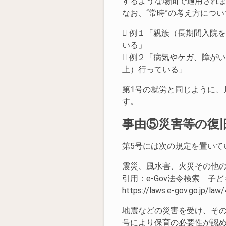
するような場面で適用され
なお、“常時”の考え方につ
 例１「親族（長期間入院
いる」
 例２「病気やケガ、障が
上）行っている」
第1号の就労と同じように、
す。
事由⑤災害等の復
第5号には次の規定を置いて
震災、風水害、火災その他
引用：e-Gov法令検索 子
https://laws.e-gov.go.jp/l
地震などの災害を受け、その
号により保育の必要性が認