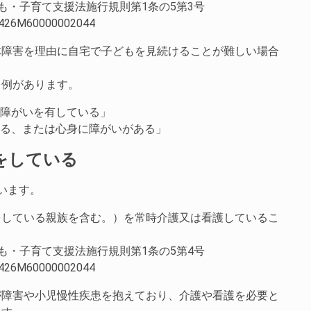
ども・子育て支援法施行規則第1条の5第3号
aw/426M60000002044
体障害を理由に自宅で子どもを見続けることが難しい場合
。
る例があります。
の障がいを有している」
いる、または心身に障がいがある」
をしている
います。
をしている親族を含む。）を常時介護又は看護しているこ
ども・子育て支援法施行規則第1条の5第4号
aw/426M60000002044
が障害や小児慢性疾患を抱えており、介護や看護を必要と