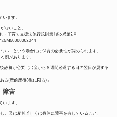
ています。
間がないこと。
ども・子育て支援法施行規則第1条の5第2号
aw/426M60000002044
もない、という場合には保育の必要性が認められます。
める例があります。
産後静養が必要（出産から８週間経過する日の翌日が属する
ある(産前産後8週に限る)」
・障害
ています。
傷し、又は精神若しくは身体に障害を有していること。