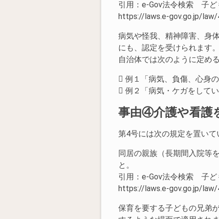
引用：e-Gov法令検索 子
https://laws.e-gov.go.jp/l
病気や怪我、精神障害、身
にも、認定を受けられます
自治体では次のように定め
 例１「病気、負傷、心身
 例２「病気・ケガをして
事由④介護や看護
第4号には次の規定を置いて
同居の親族（長期間入院等
と。
引用：e-Gov法令検索 子
https://laws.e-gov.go.jp/l
保育を要する子どもの兄弟