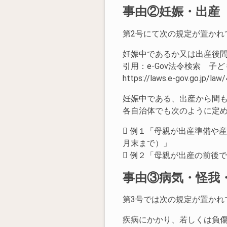
事由②妊娠・出産
第2号にて次の規定が置かれ
妊娠中であるか又は出産後
引用：e-Gov法令検索 子
https://laws.e-gov.go.jp/l
妊娠中である、出産から間
各自治体でも次のように定
 例１「母親が出産準備や
月末まで）」
 例２「母親が出産の前後で
事由③病気・怪我
第3号では次の規定が置かれ
疾病にかかり、若しくは負