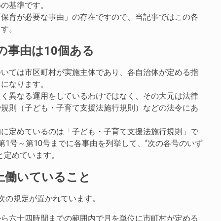
めの基準です。
「保育が必要な事由」の存在ですので、当記事ではこの各
ます。
の事由は10個ある
ついては市区町村が実施主体であり、各自治体が定める指
とになります。
たく異なる運用をしているわけではなく、その大元は法律
や規則（子ども・子育て支援法施行規則）などの法令にあ
的に定めているのは「子ども・子育て支援法施行規則」で
第1号～第10号までに各事由を列挙して、“次の各号のいず
と定めています。
上働いていること
次の規定が置かれています。
から六十四時間までの範囲内で月を単位に市町村が定める